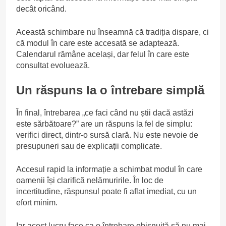
decât oricând.
Această schimbare nu înseamnă că tradiția dispare, ci
că modul în care este accesată se adaptează.
Calendarul rămâne același, dar felul în care este
consultat evoluează.
Un răspuns la o întrebare simplă
În final, întrebarea „ce faci când nu știi dacă astăzi
este sărbătoare?” are un răspuns la fel de simplu:
verifici direct, dintr-o sursă clară. Nu este nevoie de
presupuneri sau de explicații complicate.
Accesul rapid la informație a schimbat modul în care
oamenii își clarifică nelămuririle. În loc de
incertitudine, răspunsul poate fi aflat imediat, cu un
efort minim.
Iar acest lucru face ca o întrebare obișnuită să nu mai