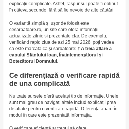
explicații complicate. Astfel, răspunsul poate fi obținut
în câteva secunde, fără să fie nevoie de alte căutări.
O variantă simplă și ușor de folosit este
cesarbatoare.ro, un site care oferă informații
actualizate zilnic și prezentate clar. De exemplu,
verificând rapid ziua de azi 25 mai 2026, poți vedea
că este marcată ca și sărbătoare:
† A treia aflare a
capului Sfântului Ioan, Înaintemergătorul și
Botezătorul Domnului
.
Ce diferențiază o verificare rapidă
de una complicată
Nu toate sursele oferă același tip de informație. Unele
sunt mai greu de navigat, altele includ explicații prea
detaliate pentru o verificare rapidă. Diferența apare în
modul în care este prezentată informația.
O verificare eficientă ar trebui să ofere: