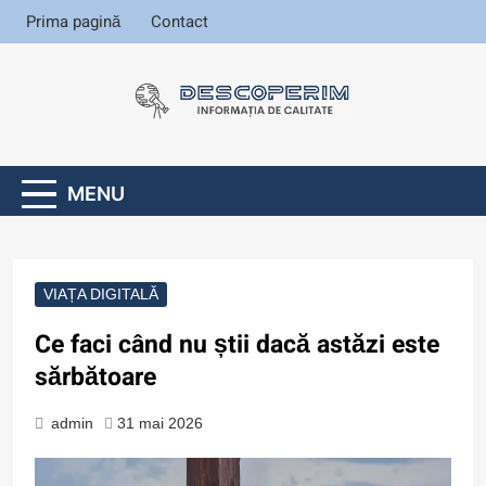
Skip
Prima pagină
Contact
to
content
Informația de
calitate
Descoperim
.ro
MENU
VIAȚA DIGITALĂ
Ce faci când nu știi dacă astăzi este
sărbătoare
admin
31 mai 2026