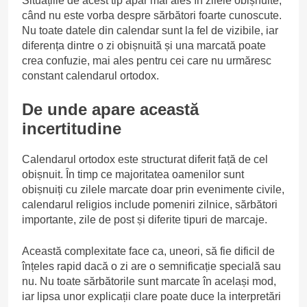
Situațiile de acest tip apar mai ales în zilele obișnuite,
când nu este vorba despre sărbători foarte cunoscute.
Nu toate datele din calendar sunt la fel de vizibile, iar
diferența dintre o zi obișnuită și una marcată poate
crea confuzie, mai ales pentru cei care nu urmăresc
constant calendarul ortodox.
De unde apare această
incertitudine
Calendarul ortodox este structurat diferit față de cel
obișnuit. În timp ce majoritatea oamenilor sunt
obișnuiți cu zilele marcate doar prin evenimente civile,
calendarul religios include pomeniri zilnice, sărbători
importante, zile de post și diferite tipuri de marcaje.
Această complexitate face ca, uneori, să fie dificil de
înțeles rapid dacă o zi are o semnificație specială sau
nu. Nu toate sărbătorile sunt marcate în același mod,
iar lipsa unor explicații clare poate duce la interpretări