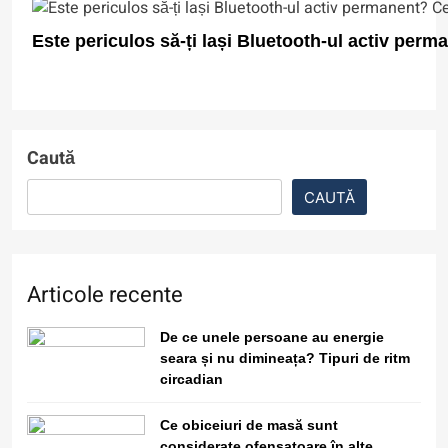
Este periculos să-ți lași Bluetooth-ul activ perm
Caută
5
Este sigur să folosești același nume de utilizato
CAUTĂ
Cât costă să ții pornit un
umidificator de aer toată iarna?
Articole recente
6
Filme cu detectivi și investigații
De ce unele persoane au energie
care nu sunt clișeice și au povești
seara și nu dimineața? Tipuri de ritm
captivante
circadian
7
Ce obiceiuri de masă sunt
considerate ofensatoare în alte