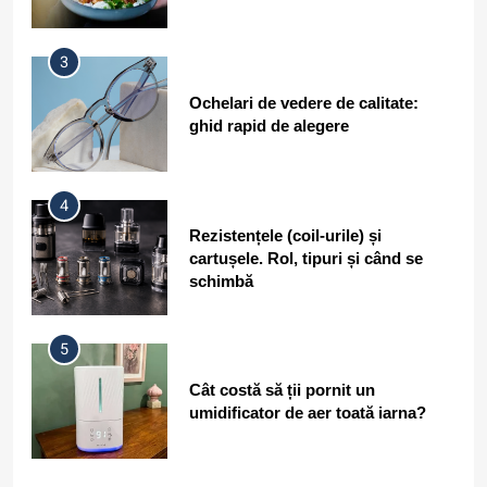
3
Ochelari de vedere de calitate:
ghid rapid de alegere
4
Rezistențele (coil-urile) și
cartușele. Rol, tipuri și când se
schimbă
5
Cât costă să ții pornit un
umidificator de aer toată iarna?