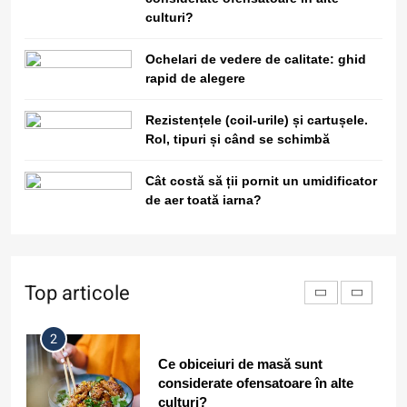
Este sigur să folosești același
culturi?
nume de utilizator pe toate
platformele?
Ochelari de vedere de calitate: ghid
Cum oprești notificările deranjante din aplicații f
rapid de alegere
8
Rezistențele (coil-urile) și cartușele.
De ce în deșerturi temperatura
Rol, tipuri și când se schimbă
scade dramatic noaptea față de zi?
Cât costă să ții pornit un umidificator
de aer toată iarna?
1
De ce unele persoane au energie
seara și nu dimineața? Tipuri de
ritm circadian
Top articole
2
Ce obiceiuri de masă sunt
considerate ofensatoare în alte
culturi?