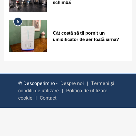
5
Cât costă să ții pornit un
umidificator de aer toată iarna?
6
Filme cu detectivi și investigații
care nu sunt clișeice și au povești
captivante
© Descoperim.ro -
Despre noi
|
Termeni și
condiții de utilizare
|
Politica de utilizare
7
cookie
|
Contact
Este sigur să folosești același
nume de utilizator pe toate
platformele?
8