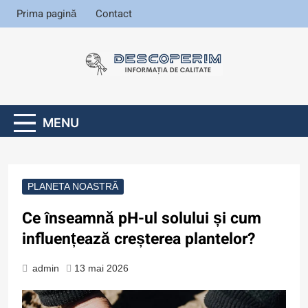
Skip
Prima pagină
Contact
to
content
Informația de
calitate
Descoperim
.ro
MENU
PLANETA NOASTRĂ
Ce înseamnă pH-ul solului și cum
influențează creșterea plantelor?
admin
13 mai 2026