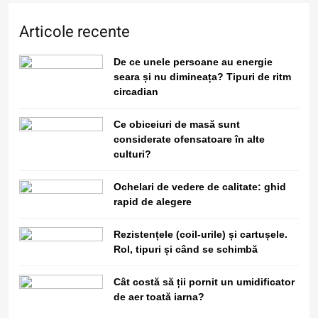
6
Articole recente
Filme cu detectivi și investigații
care nu sunt clișeice și au povești
captivante
De ce unele persoane au energie
seara și nu dimineața? Tipuri de ritm
circadian
7
Este sigur să folosești același
Ce obiceiuri de masă sunt
nume de utilizator pe toate
considerate ofensatoare în alte
platformele?
culturi?
Ochelari de vedere de calitate: ghid
Cum influențează topirea ghețarilor din munți al
8
rapid de alegere
De ce în deșerturi temperatura
Rezistențele (coil-urile) și cartușele.
scade dramatic noaptea față de zi?
Rol, tipuri și când se schimbă
Cât costă să ții pornit un umidificator
1
de aer toată iarna?
De ce unele persoane au energie