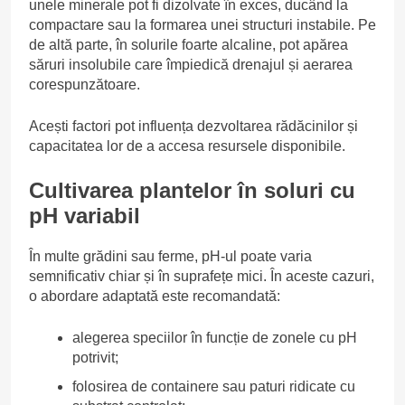
unele minerale pot fi dizolvate în exces, ducând la
compactare sau la formarea unei structuri instabile. Pe
de altă parte, în solurile foarte alcaline, pot apărea
săruri insolubile care împiedică drenajul și aerarea
corespunzătoare.
Acești factori pot influența dezvoltarea rădăcinilor și
capacitatea lor de a accesa resursele disponibile.
Cultivarea plantelor în soluri cu
pH variabil
În multe grădini sau ferme, pH-ul poate varia
semnificativ chiar și în suprafețe mici. În aceste cazuri,
o abordare adaptată este recomandată:
alegerea speciilor în funcție de zonele cu pH
potrivit;
folosirea de containere sau paturi ridicate cu