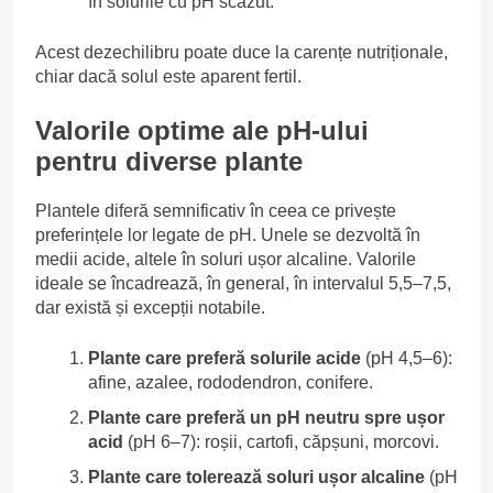
în solurile cu pH scăzut.
Acest dezechilibru poate duce la carențe nutriționale,
chiar dacă solul este aparent fertil.
Valorile optime ale pH-ului
pentru diverse plante
Plantele diferă semnificativ în ceea ce privește
preferințele lor legate de pH. Unele se dezvoltă în
medii acide, altele în soluri ușor alcaline. Valorile
ideale se încadrează, în general, în intervalul 5,5–7,5,
dar există și excepții notabile.
Plante care preferă solurile acide
(pH 4,5–6):
afine, azalee, rododendron, conifere.
Plante care preferă un pH neutru spre ușor
acid
(pH 6–7): roșii, cartofi, căpșuni, morcovi.
Plante care tolerează soluri ușor alcaline
(pH