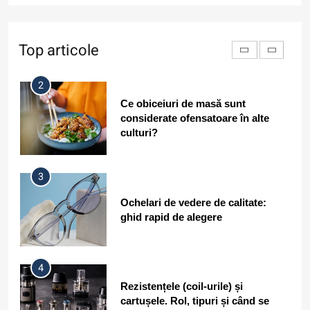
seara și nu dimineața? Tipuri de
ritm circadian
Top articole
2
Ce obiceiuri de masă sunt
considerate ofensatoare în alte
culturi?
3
Ochelari de vedere de calitate:
ghid rapid de alegere
4
Rezistențele (coil-urile) și
cartușele. Rol, tipuri și când se
schimbă