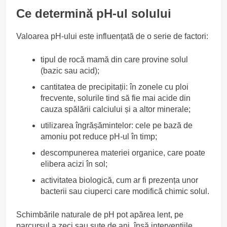
Ce determină pH-ul solului
Valoarea pH-ului este influențată de o serie de factori:
tipul de rocă mamă din care provine solul
(bazic sau acid);
cantitatea de precipitații: în zonele cu ploi
frecvente, solurile tind să fie mai acide din
cauza spălării calciului și a altor minerale;
utilizarea îngrășămintelor: cele pe bază de
amoniu pot reduce pH-ul în timp;
descompunerea materiei organice, care poate
elibera acizi în sol;
activitatea biologică, cum ar fi prezența unor
bacterii sau ciuperci care modifică chimic solul.
Schimbările naturale de pH pot apărea lent, pe
parcursul a zeci sau sute de ani, însă intervențiile