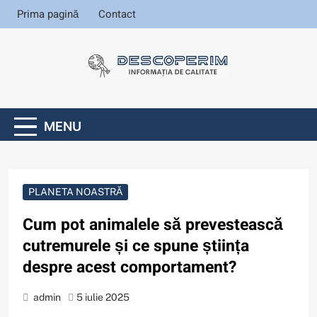
Skip
Prima pagină
Contact
to
content
Informația de
calitate
Descoperim
.ro
MENU
PLANETA NOASTRĂ
Cum pot animalele să prevestească
cutremurele și ce spune știința
despre acest comportament?
admin
5 iulie 2025