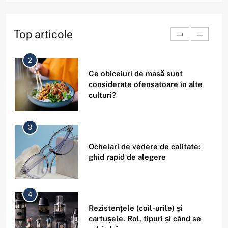
De ce unele persoane au energie
seara și nu dimineața? Tipuri de
ritm circadian
Top articole
2
Ce obiceiuri de masă sunt
considerate ofensatoare în alte
culturi?
3
Ochelari de vedere de calitate:
ghid rapid de alegere
4
Rezistențele (coil-urile) și
cartușele. Rol, tipuri și când se