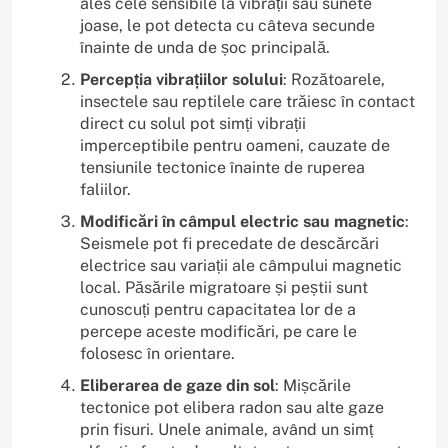
ales cele sensibile la vibrații sau sunete
joase, le pot detecta cu câteva secunde
înainte de unda de șoc principală.
Percepția vibrațiilor solului
: Rozătoarele,
insectele sau reptilele care trăiesc în contact
direct cu solul pot simți vibrații
imperceptibile pentru oameni, cauzate de
tensiunile tectonice înainte de ruperea
faliilor.
Modificări în câmpul electric sau magnetic
:
Seismele pot fi precedate de descărcări
electrice sau variații ale câmpului magnetic
local. Păsările migratoare și peștii sunt
cunoscuți pentru capacitatea lor de a
percepe aceste modificări, pe care le
folosesc în orientare.
Eliberarea de gaze din sol
: Mișcările
tectonice pot elibera radon sau alte gaze
prin fisuri. Unele animale, având un simț