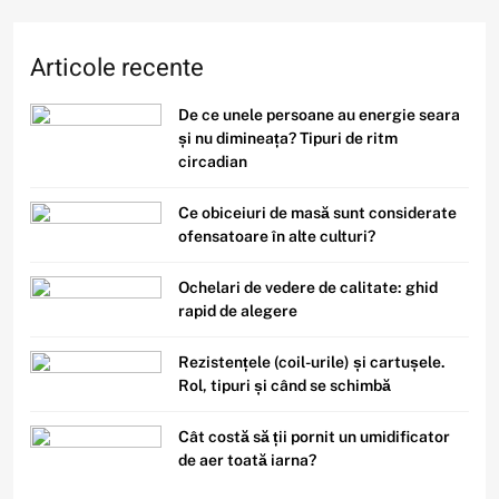
6
Articole recente
Filme cu detectivi și investigații
care nu sunt clișeice și au povești
De ce unele persoane au energie seara
captivante
și nu dimineața? Tipuri de ritm
circadian
7
Ce obiceiuri de masă sunt considerate
Este sigur să folosești același
ofensatoare în alte culturi?
nume de utilizator pe toate
platformele?
Ochelari de vedere de calitate: ghid
rapid de alegere
Cum influențează topirea ghețarilor din munți alim
8
Rezistențele (coil-urile) și cartușele.
De ce în deșerturi temperatura
Rol, tipuri și când se schimbă
scade dramatic noaptea față de
zi?
Cât costă să ții pornit un umidificator
de aer toată iarna?
1