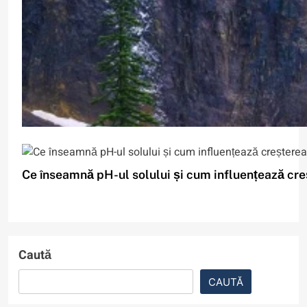
Ce înseamnă pH-ul solului și cum influențează cre
5
Caută
De ce în deșerturi temperatura scade dramatic noa
Cât costă să ții pornit un
CAUTĂ
umidificator de aer toată iarna?