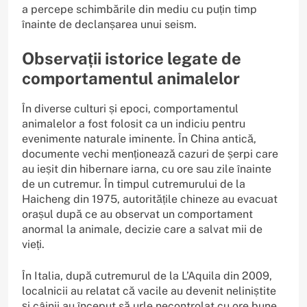
a percepe schimbările din mediu cu puțin timp
înainte de declanșarea unui seism.
Observații istorice legate de
comportamentul animalelor
În diverse culturi și epoci, comportamentul
animalelor a fost folosit ca un indiciu pentru
evenimente naturale iminente. În China antică,
documente vechi menționează cazuri de șerpi care
au ieșit din hibernare iarna, cu ore sau zile înainte
de un cutremur. În timpul cutremurului de la
Haicheng din 1975, autoritățile chineze au evacuat
orașul după ce au observat un comportament
anormal la animale, decizie care a salvat mii de
vieți.
În Italia, după cutremurul de la L’Aquila din 2009,
localnicii au relatat că vacile au devenit neliniștite
și câinii au început să urle necontrolat cu ore bune