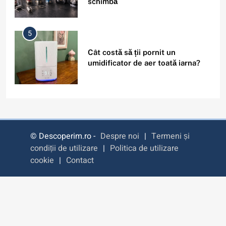
schimbă
5
Cât costă să ții pornit un
umidificator de aer toată iarna?
6
Filme cu detectivi și investigații
care nu sunt clișeice și au povești
© Descoperim.ro -
Despre noi
|
Termeni și
captivante
condiții de utilizare
|
Politica de utilizare
cookie
|
Contact
7
Este sigur să folosești același
nume de utilizator pe toate
platformele?