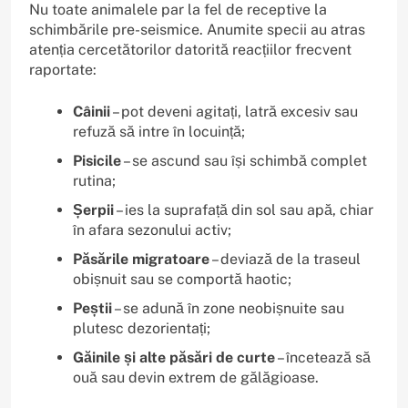
Nu toate animalele par la fel de receptive la
schimbările pre-seismice. Anumite specii au atras
atenția cercetătorilor datorită reacțiilor frecvent
raportate:
Câinii
– pot deveni agitați, latră excesiv sau
refuză să intre în locuință;
Pisicile
– se ascund sau își schimbă complet
rutina;
Șerpii
– ies la suprafață din sol sau apă, chiar
în afara sezonului activ;
Păsările migratoare
– deviază de la traseul
obișnuit sau se comportă haotic;
Peștii
– se adună în zone neobișnuite sau
plutesc dezorientați;
Găinile și alte păsări de curte
– încetează să
ouă sau devin extrem de gălăgioase.