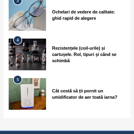
3
Ochelari de vedere de calitate:
ghid rapid de alegere
4
Rezistențele (coil-urile) și
cartușele. Rol, tipuri și când se
schimbă
5
Cât costă să ții pornit un
umidificator de aer toată iarna?
6
Filme cu detectivi și investigații
care nu sunt clișeice și au povești