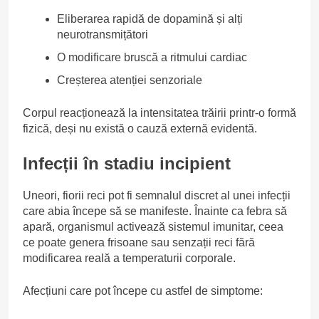
Eliberarea rapidă de dopamină și alți
neurotransmițători
O modificare bruscă a ritmului cardiac
Creșterea atenției senzoriale
Corpul reacționează la intensitatea trăirii printr-o formă
fizică, deși nu există o cauză externă evidentă.
Infecții în stadiu incipient
Uneori, fiorii reci pot fi semnalul discret al unei infecții
care abia începe să se manifeste. Înainte ca febra să
apară, organismul activează sistemul imunitar, ceea
ce poate genera frisoane sau senzații reci fără
modificarea reală a temperaturii corporale.
Afecțiuni care pot începe cu astfel de simptome: