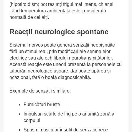
(hipotiroidism) pot resimți frigul mai intens, chiar și
când temperatura ambientală este considerată
normală de ceilalți.
Reacții neurologice spontane
Sistemul nervos poate genera senzații neobișnuite
fără un stimul real, prin modificări ale semnalelor
electrice sau ale echilibrului neurotransmițătorilor.
Această reacție este uneori prezentă la persoanele cu
tulburări neurologice ușoare, dar poate apărea și
ocazional, fără o boală diagnosticabilă.
Exemple de senzații similare:
Furnicături bruște
Impulsuri scurte de frig pe o anumită zonă a
corpului
Spasm muscular însoțit de senzație rece