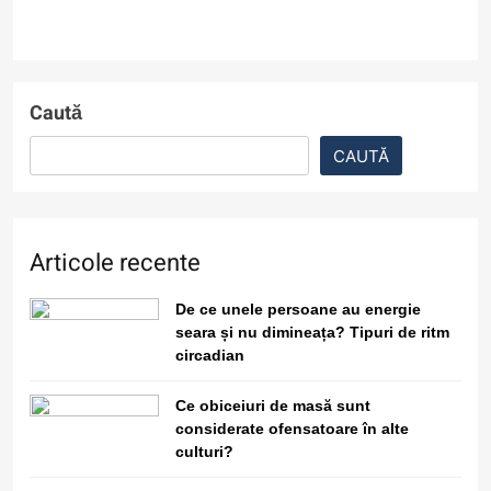
De ce unele persoane au energie seara și nu dimi
Caută
5
CAUTĂ
Cât costă să ții pornit un
umidificator de aer toată iarna?
Articole recente
6
Filme cu detectivi și investigații
De ce unele persoane au energie
care nu sunt clișeice și au povești
seara și nu dimineața? Tipuri de ritm
captivante
circadian
7
Ce obiceiuri de masă sunt
considerate ofensatoare în alte
Este sigur să folosești același
culturi?
nume de utilizator pe toate
Cum reacționează creierul la zgomot constant și 
platformele?