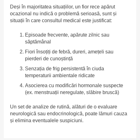
Deși în majoritatea situațiilor, un fior rece apărut
ocazional nu indică o problemă serioasă, sunt și
situații în care consultul medical este justificat:
Episoade frecvente, apărute zilnic sau
săptămânal
Fiori însoțiți de febră, dureri, amețeli sau
pierderi de cunoștință
Senzația de frig persistentă în ciuda
temperaturii ambientale ridicate
Asocierea cu modificări hormonale suspecte
(ex. menstruații neregulate, slăbire bruscă)
Un set de analize de rutină, alături de o evaluare
neurologică sau endocrinologică, poate lămuri cauza
și elimina eventualele suspiciuni.