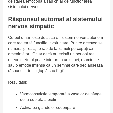
de starea emoțională sau chiar de funcționarea
sistemului nervos.
Răspunsul automat al sistemului
nervos simpatic
Corpul uman este dotat cu un sistem nervos autonom
care reglează funcțiile involuntare. Printre acestea se
numără și reacțiile rapide la stimuli percepuți ca
amenințători. Chiar dacă nu există un pericol real,
uneori creierul poate interpreta un sunet, o amintire
sau o emoție intensă ca un semnal care declanșează
răspunsul de tip „luptă sau fugi”.
Rezultatul:
Vasoconstricție temporară a vaselor de sânge
de la suprafața pielii
Activarea glandelor sudoripare