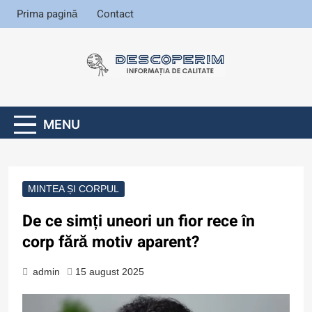
Skip
Prima pagină
Contact
to
content
Informația de
calitate
Descoperim
.ro
MENU
MINTEA ȘI CORPUL
De ce simți uneori un fior rece în
corp fără motiv aparent?
admin
15 august 2025