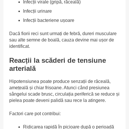
Infecții virale (gripă, răceală)
Infecții urinare
Infecții bacteriene ușoare
Dacă fiorii reci sunt urmați de febră, dureri musculare
sau alte semne de boală, cauza devine mai ușor de
identificat.
Reacții la scăderi de tensiune
arterială
Hipotensiunea poate produce senzații de răceală,
amețeală și chiar frisoane. Atunci când presiunea
sângelui scade brusc, circulația periferică se reduce și
pielea poate deveni palidă sau rece la atingere.
Factori care pot contribui:
Ridicarea rapidă în picioare după o perioadă