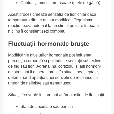
Contracții musculare ușoare (piele de găină)
Acest proces creează senzația de fior, chiar dacă
temperatura din jur nu s-a modificat. Organismul
reacționează automat la un stimul pe care tu poate
nici nu îl conștientizezi complet.
Fluctuații hormonale bruște
Modificările nivelurilor hormonale pot influența
percepția corporală și pot induce senzații subiective
de frig sau fiori. Adrenalina, cortizolul și alți hormoni
de stres pot fi eliberați brusc în situații neașteptate,
determinând apariția unei senzații de rece însoțită
uneori de neliniște sau tremur ușor.
Situații frecvente în care pot apărea astfel de fluctuații:
Stări de anxietate sau panică