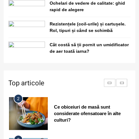
Ochelari de vedere de calitate: ghid
rapid de alegere
8
Rezistențele (coil-urile) și cartușele.
De ce în deșerturi temperatura
Rol, tipuri și când se schimbă
scade dramatic noaptea față de zi?
Cât costă să ții pornit un umidificator
de aer toată iarna?
1
De ce unele persoane au energie
seara și nu dimineața? Tipuri de
ritm circadian
Top articole
2
Ce obiceiuri de masă sunt
considerate ofensatoare în alte
culturi?