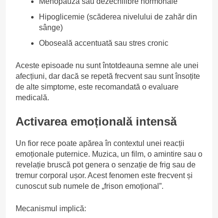
Menopauză sau dezechilibre hormonale
Hipoglicemie (scăderea nivelului de zahăr din
sânge)
Oboseală accentuată sau stres cronic
Aceste episoade nu sunt întotdeauna semne ale unei
afecțiuni, dar dacă se repetă frecvent sau sunt însoțite
de alte simptome, este recomandată o evaluare
medicală.
Activarea emoțională intensă
Un fior rece poate apărea în contextul unei reacții
emoționale puternice. Muzica, un film, o amintire sau o
revelație bruscă pot genera o senzație de frig sau de
tremur corporal ușor. Acest fenomen este frecvent și
cunoscut sub numele de „frison emoțional”.
Mecanismul implică: