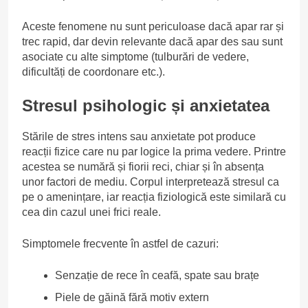
Aceste fenomene nu sunt periculoase dacă apar rar și
trec rapid, dar devin relevante dacă apar des sau sunt
asociate cu alte simptome (tulburări de vedere,
dificultăți de coordonare etc.).
Stresul psihologic și anxietatea
Stările de stres intens sau anxietate pot produce
reacții fizice care nu par logice la prima vedere. Printre
acestea se numără și fiorii reci, chiar și în absența
unor factori de mediu. Corpul interpretează stresul ca
pe o amenințare, iar reacția fiziologică este similară cu
cea din cazul unei frici reale.
Simptomele frecvente în astfel de cazuri:
Senzație de rece în ceafă, spate sau brațe
Piele de găină fără motiv extern