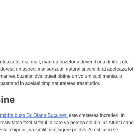
conteaza tot mai mult, marirea buzelor a devenit una dintre cele
doresc un aspect mai senzual, natural si echilibrat apeleaza tot
marirea buzelor, dvs. puteti obtine un volum suplimentar, o
pastrand in acelasi timp naturaletea trasaturilor.
sine
mărire buze Dr. Diana București
este cresterea increderii in
sivitatea fetei si felul in care va percep cei din jur. Atunci cand
stul chipului, va simtiti mai sigure pe dvs. Acest lucru se