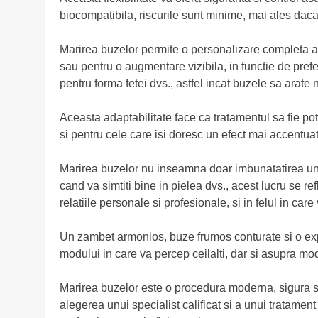
biocompatibila, riscurile sunt minime, mai ales dac
Marirea buzelor permite o personalizare completa a r
sau pentru o augmentare vizibila, in functie de pref
pentru forma fetei dvs., astfel incat buzele sa arate 
Aceasta adaptabilitate face ca tratamentul sa fie pot
si pentru cele care isi doresc un efect mai accentuat
Marirea buzelor nu inseamna doar imbunatatirea unui d
cand va simtiti bine in pielea dvs., acest lucru se ref
relatiile personale si profesionale, si in felul in car
Un zambet armonios, buze frumos conturate si o ex
modului in care va percep ceilalti, dar si asupra mod
Marirea buzelor este o procedura moderna, sigura si 
alegerea unui specialist calificat si a unui tratament