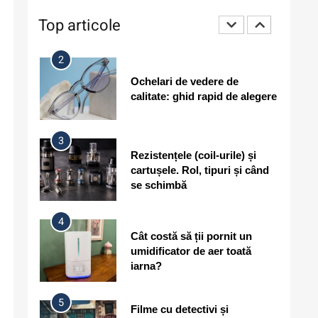
considerate ofensatoare în
Top articole
alte culturi?
2
Ochelari de vedere de
calitate: ghid rapid de alegere
3
Rezistențele (coil-urile) și
cartușele. Rol, tipuri și când
se schimbă
4
Cât costă să ții pornit un
umidificator de aer toată
iarna?
5
Filme cu detectivi și