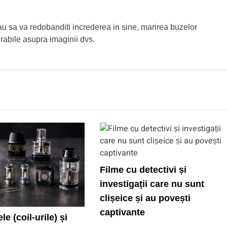
au sa va redobanditi increderea in sine, marirea buzelor
urabile asupra imaginii dvs.
Filme cu detectivi și
investigații care nu sunt
clișeice și au povești
captivante
le (coil-urile) și