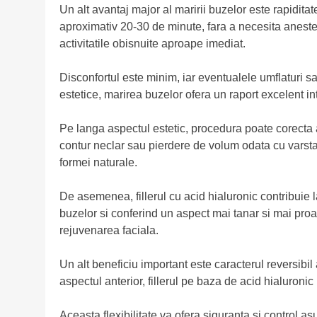
Un alt avantaj major al maririi buzelor este rapiditat
aproximativ 20-30 de minute, fara a necesita aneste
activitatile obisnuite aproape imediat.
Disconfortul este minim, iar eventualele umflaturi sa
estetice, marirea buzelor ofera un raport excelent int
Pe langa aspectul estetic, procedura poate corecta 
contur neclar sau pierdere de volum odata cu varsta, 
formei naturale.
De asemenea, fillerul cu acid hialuronic contribuie la
buzelor si conferind un aspect mai tanar si mai proas
rejuvenarea faciala.
Un alt beneficiu important este caracterul reversibil 
aspectul anterior, fillerul pe baza de acid hialuroni
Aceasta flexibilitate va ofera siguranta si control asu