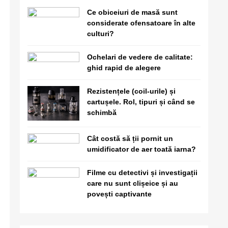
clișeice și au povești
Ce obiceiuri de masă sunt
captivante
considerate ofensatoare în alte
culturi?
6
Este sigur să folosești același
Ochelari de vedere de calitate:
nume de utilizator pe toate
ghid rapid de alegere
platformele?
Rezistențele (coil-urile) și
7
cartușele. Rol, tipuri și când se
De ce în deșerturi
schimbă
temperatura scade dramatic
noaptea față de zi?
Cât costă să ții pornit un
umidificator de aer toată iarna?
8
Cum reacționează creierul la
zgomot constant și de ce te
Filme cu detectivi și investigații
simți epuizat în medii
care nu sunt clișeice și au
aglomerate?
povești captivante
1
Ce obiceiuri de masă sunt