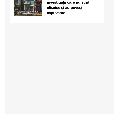
investigații care nu sunt
clișeice și au povești
captivante
6
Este sigur să folosești același
nume de utilizator pe toate
platformele?
7
De ce în deșerturi
temperatura scade dramatic
noaptea față de zi?
8
Cum reacționează creierul la
zgomot constant și de ce te
simți epuizat în medii
aglomerate?
1