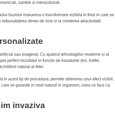
omunicati, zambiti si interactionati.
lui buzelor inseamna o transformare vizibila in felul in care se
 imbunatatirea stimei de sine si la cresterea atractivitatii
ersonalizate
ificial sau exagerat. Cu ajutorul tehnologiilor moderne si al
 perfect rezultatul in functie de trasaturile dvs. Astfel,
hilibrul natural al fetei.
it in acest tip de procedura, permite obtinerea unui efect vizibil,
nta care se gaseste in mod natural in organism, ceea ce face ca
nim invaziva