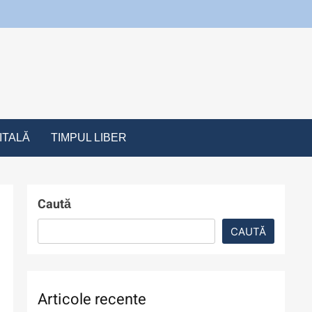
a de calitate
ITALĂ
TIMPUL LIBER
Caută
CAUTĂ
5
Filme cu detectivi și
Articole recente
investigații care nu sunt