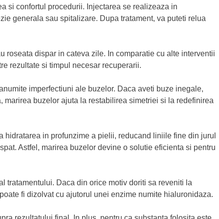
ea si confortul procedurii. Injectarea se realizeaza in
zie generala sau spitalizare. Dupa tratament, va puteti relua
u roseata dispar in cateva zile. In comparatie cu alte interventii
re rezultate si timpul necesar recuperarii.
anumite imperfectiuni ale buzelor. Daca aveti buze inegale,
marirea buzelor ajuta la restabilirea simetriei si la redefinirea
 hidratarea in profunzime a pielii, reducand liniile fine din jurul
pat. Astfel, marirea buzelor devine o solutie eficienta si pentru
al tratamentului. Daca din orice motiv doriti sa reveniti la
c poate fi dizolvat cu ajutorul unei enzime numite hialuronidaza.
pra rezultatului final. In plus, pentru ca substanta folosita este