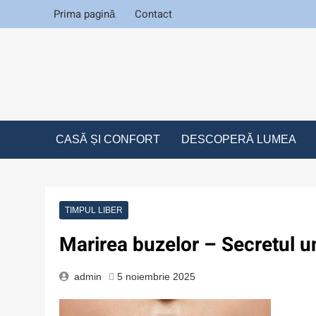
Skip
Prima pagină
Contact
to
content
Descoperim
.ro
CASĂ ȘI CONFORT
DESCOPERĂ LUMEA
TIMPUL LIBER
Marirea buzelor – Secretul une
admin
5 noiembrie 2025