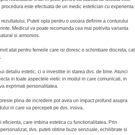
a procedura este efectuata de un medic estetician cu experienta.
ezultatului. Puteti opta pentru o usoara definire a conturului
erinte. Medicul va poate recomanda cea mai potrivita varianta
natural si armonios.
rivit atat pentru femeile care isi doresc o schimbare discreta, cat
.
etaliu estetic, ci o investitie in starea dvs. de bine. Atunci
lecta in toate aspectele vietii: in modul in care comunicati, in
e va exprimati personalitatea.
presie plina de incredere pot avea un impact profund asupra
ului in care va percepeti pe dvs. insiva.
eficienta, care imbina estetica cu functionalitatea. Prin
 personalizat, dvs. puteti obtine buze senzuale, echilibrate si