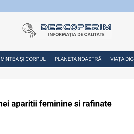
Informați
MINTEA ȘI CORPUL
PLANETA NOASTRĂ
VIAȚA DIG
i aparitii feminine si rafinate