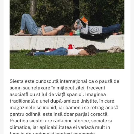
Siesta este cunoscută internațional ca o pauză de
somn sau relaxare în mijlocul zilei, frecvent
asociată cu stilul de viață spaniol. Imaginea
tradițională a unei după-amieze liniștite, în care
magazinele se închid, iar oamenii se retrag acasă
pentru odihnă, este însă doar parțial corectă.
Practica siestei are rădăcini istorice, sociale și
climatice, iar aplicabilitatea ei variază mult în
funcție de regiune și context economic.