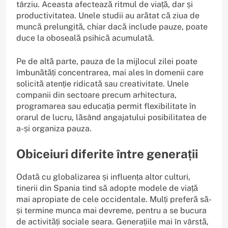
târziu. Aceasta afectează ritmul de viață, dar și
productivitatea. Unele studii au arătat că ziua de
muncă prelungită, chiar dacă include pauze, poate
duce la oboseală psihică acumulată.
Pe de altă parte, pauza de la mijlocul zilei poate
îmbunătăți concentrarea, mai ales în domenii care
solicită atenție ridicată sau creativitate. Unele
companii din sectoare precum arhitectura,
programarea sau educația permit flexibilitate în
orarul de lucru, lăsând angajatului posibilitatea de
a-și organiza pauza.
Obiceiuri diferite între generații
Odată cu globalizarea și influența altor culturi,
tinerii din Spania tind să adopte modele de viață
mai apropiate de cele occidentale. Mulți preferă să-
și termine munca mai devreme, pentru a se bucura
de activități sociale seara. Generațiile mai în vârstă,