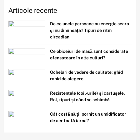
6
Articole recente
Filme cu detectivi și investigații
care nu sunt clișeice și au povești
De ce unele persoane au energie seara
captivante
și nu dimineața? Tipuri de ritm
circadian
7
Ce obiceiuri de masă sunt considerate
Este sigur să folosești același
ofensatoare în alte culturi?
nume de utilizator pe toate
platformele?
Ochelari de vedere de calitate: ghid
rapid de alegere
8
Rezistențele (coil-urile) și cartușele.
De ce în deșerturi temperatura
Rol, tipuri și când se schimbă
scade dramatic noaptea față de
zi?
Cât costă să ții pornit un umidificator
de aer toată iarna?
1
De ce unele persoane au energie