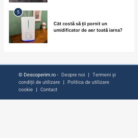
5
Cât costă să ții pornit un
umidificator de aer toată iarna?
6
Filme cu detectivi și investigații
care nu sunt clișeice și au povești
© Descoperim.ro -
Despre noi
|
Termeni și
captivante
condiții de utilizare
|
Politica de utilizare
cookie
|
Contact
7
Este sigur să folosești același
nume de utilizator pe toate
platformele?
8