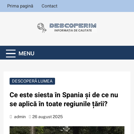
Skip
Prima pagină
Contact
to
content
Informația de
calitate
Descoperim
.ro
MENU
DESCOPERĂ LUMEA
Ce este siesta în Spania și de ce nu
se aplică în toate regiunile țării?
admin
26 august 2025