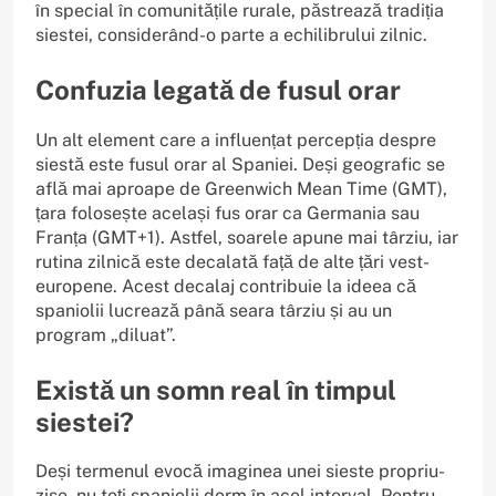
în special în comunitățile rurale, păstrează tradiția
siestei, considerând-o parte a echilibrului zilnic.
Confuzia legată de fusul orar
Un alt element care a influențat percepția despre
siestă este fusul orar al Spaniei. Deși geografic se
află mai aproape de Greenwich Mean Time (GMT),
țara folosește același fus orar ca Germania sau
Franța (GMT+1). Astfel, soarele apune mai târziu, iar
rutina zilnică este decalată față de alte țări vest-
europene. Acest decalaj contribuie la ideea că
spaniolii lucrează până seara târziu și au un
program „diluat”.
Există un somn real în timpul
siestei?
Deși termenul evocă imaginea unei sieste propriu-
zise, nu toți spaniolii dorm în acel interval. Pentru