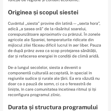
Originea și scopul siestei
Cuvântul „siesta” provine din latină — „sexta hora”,
adică „a șasea oră” de la răsăritul soarelui,
corespunzătoare aproximativ cu prânzul. În zonele
agricole ale Spaniei, temperaturile ridicate din
mijlocul zilei făceau dificil lucrul în aer liber. Pauza
de după prânz avea ca scop protejarea sănătății,
dar și refacerea energiei în condiții de climă aridă.
De-a lungul secolelor, siesta a devenit o
componentă culturală acceptată, în special în
regiunile sudice și rurale ale țării. Ea era văzută nu
doar ca o pauză de somn, ci ca o fereastră de
liniște, în care comunitatea încetinea ritmul și își
reconfigura programul zilnic.
Durata și structura programului