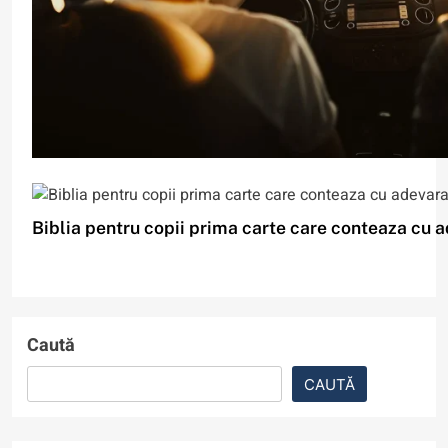
De ce se circulă pe partea stângă în unele țări și 
are asupra vieții de zi cu zi?
Biblia pentru copii prima carte care conteaza cu 
5
Caută
Cât costă să ții pornit un
CAUTĂ
umidificator de aer toată iarna?