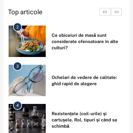
seara și nu dimineața? Tipuri de
ritm circadian
Top articole
2
Ce obiceiuri de masă sunt
considerate ofensatoare în alte
culturi?
3
Ochelari de vedere de calitate:
ghid rapid de alegere
4
Rezistențele (coil-urile) și
cartușele. Rol, tipuri și când se
schimbă